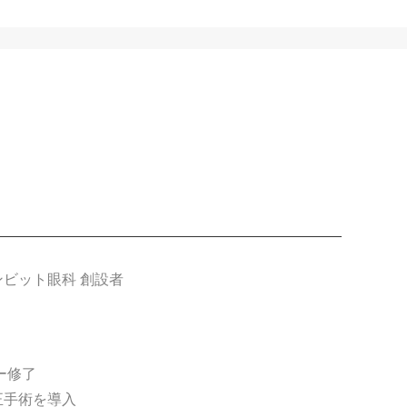
エンビット眼科 創設者
ー修了
正手術を導入