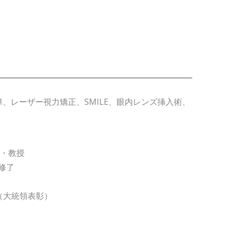
内障、レーザー視力矯正、SMILE、眼内レンズ挿入術、
師・教授
修了
（大統領表彰）