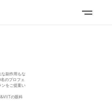
重大な副作用もな
0名のプロフェ
ランをご提案い
VIITの眼科