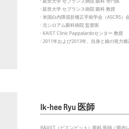
延世大学 セブランス病院 眼科 専門医
延世大学 セブランス病院 眼科 教授
米国白内障屈折矯正手術学会（ASCRS）
元シロアム眼科病院 監督医
KAIST Clinic Pappalardoセンター 教授
2011年および2013年、自身と娘の視力
Ik-hee Ryu 医師​
B&VIIT（ビエンビット）眼科 医師／眼