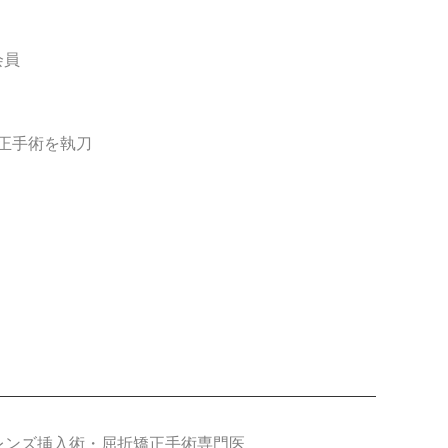
会員
矯正手術を執刀
内レンズ挿入術・屈折矯正手術専門医