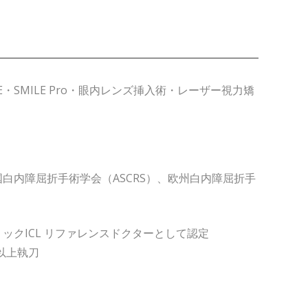
LE・SMILE Pro・眼内レンズ挿入術・レーザー視力矯
国白内障屈折手術学会（ASCRS）、欧州白内障屈折手
リックICL リファレンスドクターとして認定
件以上執刀