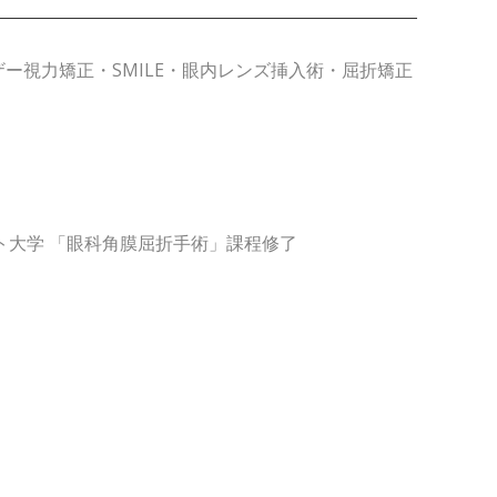
ーザー視力矯正・SMILE・眼内レンズ挿入術・屈折矯正
ト大学 「眼科角膜屈折手術」課程修了