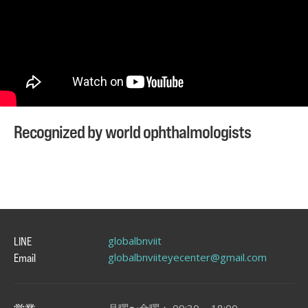
Recognized by world ophthalmologists
globalbnviit
LINE
globalbnviiteyecenter@gmail.com
Email
月曜〜金曜：
09:30 ~ 18:00