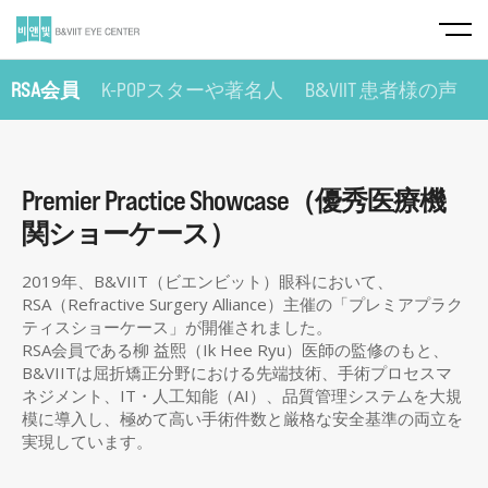
&
RSA会員
K-POPスターや著名人
B
VIIT 患者様の声
Premier Practice Showcase（優秀医療機
関ショーケース）
2019年、B&VIIT（ビエンビット）眼科において、
RSA（Refractive Surgery Alliance）主催の「プレミアプラク
ティスショーケース」が開催されました。
RSA会員である柳 益熙（Ik Hee Ryu）医師の監修のもと、
B&VIITは屈折矯正分野における先端技術、手術プロセスマ
ネジメント、IT・人工知能（AI）、品質管理システムを大規
模に導入し、極めて高い手術件数と厳格な安全基準の両立を
実現しています。